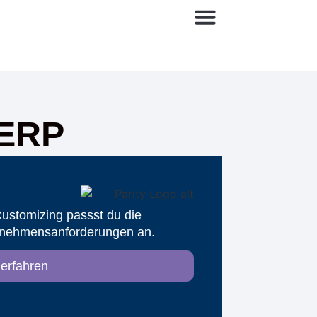
.ERP
stomizing passst du die
rnehmens­anforderungen an.
erfahren